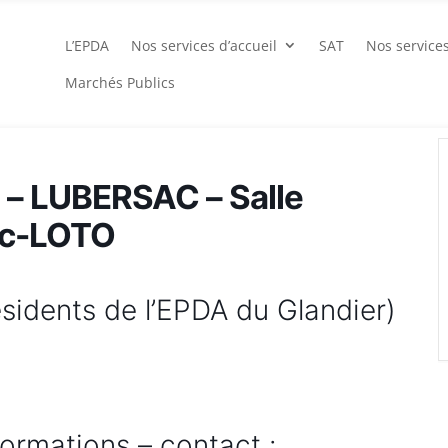
L’EPDA
Nos services d’accueil
SAT
Nos service
Marchés Publics
 – LUBERSAC – Salle
ac-LOTO
ésidents de l’EPDA du Glandier)
formations – contact :